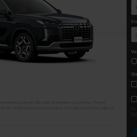
Es
Ve
Qu
resentados poderão não estar disponíveis nas versões. Preços
ão ser modificados sem aviso prévio. Consulte e confirme todas as
Ao 
Pol