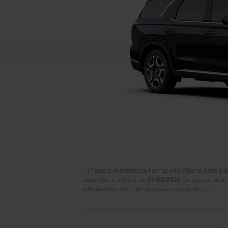
* Imagens meramente ilustrativas. Alguns itens ap
sugeridos e válidos de
31/08/2026
Os preços poder
informações com um de nossos vendedores.