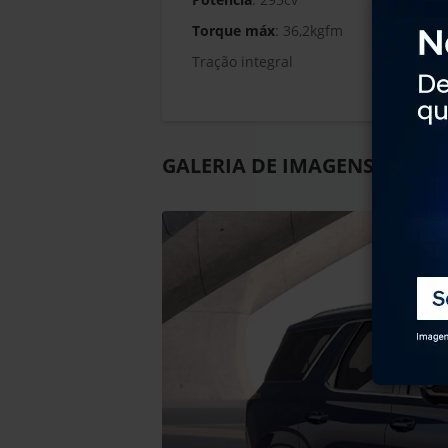
Torque máx
: 36,2kgfm
Tração integral
GALERIA DE IMAGENS