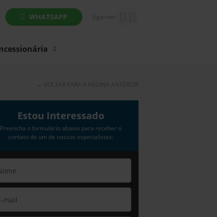
WHATSAPP
Siga-nos:
ncessionária
←
VOLTAR PARA A PÁGINA ANTERIOR
Estou Interessado
Preencha o formulário abaixo para receber o
contato de um de nossos especialistas: