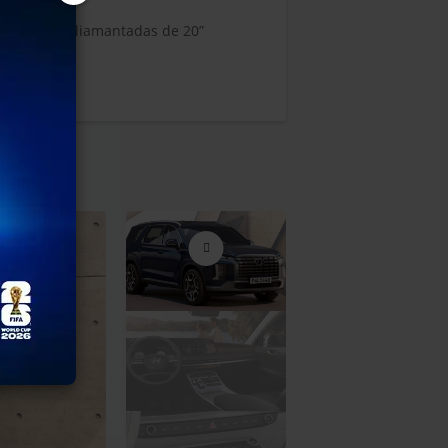
e liga leve diamantadas de 20”
lar Duplo