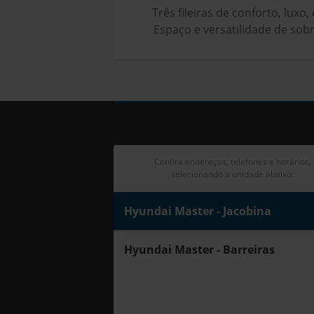
Três fileiras de conforto, lux
Espaço e versatilidade de sob
Confira endereços, telefones e horários,
selecionando a unidade abaixo:
Hyundai Master - Jacobina
Hyundai Master - Barreiras