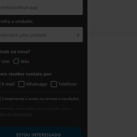
colha a unidade:
Selecione uma unidade
ículo na troca?
Sim
Não
ero receber contato por:
E-mail
Whatsapp
Telefone
Compreendo e aceito os termos e condições
informar meus dados, eu concordo com a
ítica de privacidade
.
ESTOU INTERESSADO