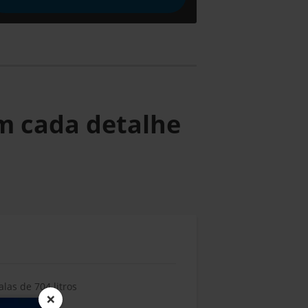
m cada detalhe
las de 704 litros
×
as de LED