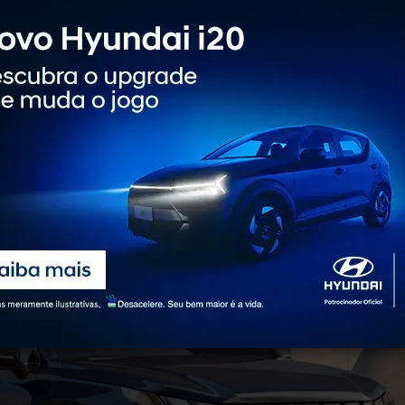
Câmbio automático de 8 velocidades com
Rodas d
tecnologia shift by-wire
Teto So
Ar-condicionado digital