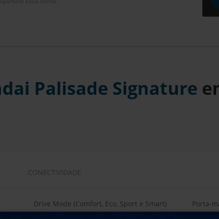
partilhe essa oferta:
dai Palisade Signature
e
CONECTIVIDADE
Drive Mode (Comfort, Eco, Sport e Smart)
Porta-ma
Controle de Multi-Terreno
Lantern